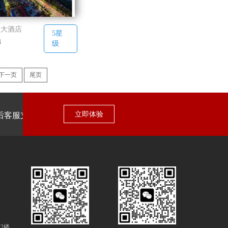
拉大酒店
5星
4
级
下一页
尾页
立即体验
后客服支持
2楼