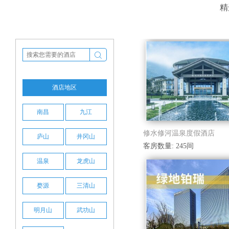
精

酒店地区
南昌
九江
修水修河温泉度假酒店
庐山
井冈山
客房数量: 245间
温泉
龙虎山
婺源
三清山
明月山
武功山