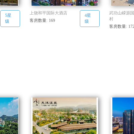
上饶和平国际大酒店
武功山嵘源
5星
4星
村
客房数量: 169
级
级
客房数量: 17