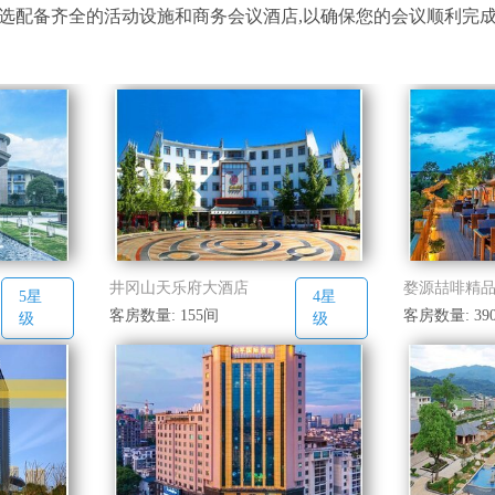
选配备齐全的活动设施和商务会议酒店,以确保您的会议顺利完
井冈山天乐府大酒店
婺源喆啡精
5星
4星
客房数量: 155间
客房数量: 39
级
级