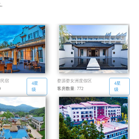
成。
品民宿
婺源婺女洲度假区
4星
4星
0
客房数量: 772
级
级