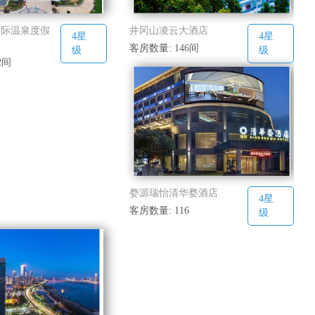
国际温泉度假
井冈山凌云大酒店
4星
4星
客房数量: 146间
级
级
2间
婺源瑞怡清华婺酒店
4星
客房数量: 116
级