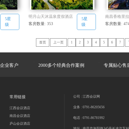
明月山天沐温泉度假酒店
南昌香格里
5星
5星
客房数量: 353
客房数量: 47
级
级
首页
上一页
1
2
3
4
5
6
7


型企业客户
2000多个经典合作案例
专属贴心售
公司 :
江西会议网
常用链接
业务 :
0791-86205656
江西会议酒店
南昌会议酒店
电话 :
0791-86781992
庐山会议酒店
地址 :
南昌市洛阳路345号长途汽车站