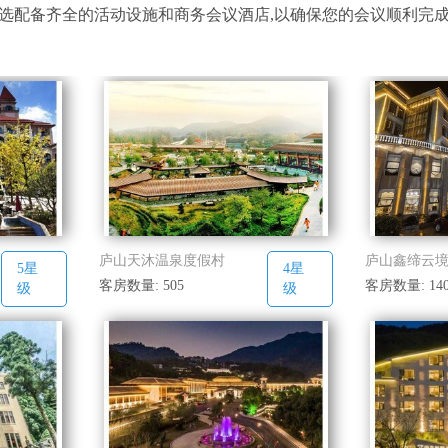
选配备齐全的活动设施和商务会议酒店,以确保您的会议顺利完
庐山天沐温泉度假村
庐山鑫缔云
5星
4星
客房数量: 505
客房数量: 14
级
级