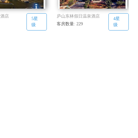
大酒店
庐山东林假日温泉酒店
5星
4星
客房数量: 229
级
级