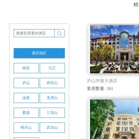
精

酒店地区
南昌
九江
庐山华微大酒店
庐山
井冈山
客房数量: 161
温泉
龙虎山
婺源
三清山
明月山
武功山