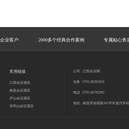


型企业客户
2000多个经典合作案例
专属贴心售
公司 :
江西会议网
常用链接
业务 :
0791-86205656
江西会议酒店
南昌会议酒店
电话 :
0791-86781992
庐山会议酒店
地址 :
南昌市洛阳路345号长途汽车站
井冈山会议酒店