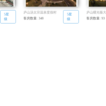
庐山汤太宗温泉度假村
庐山曙光薇
5星
5星
客房数量: 348
客房数量: 93
级
级