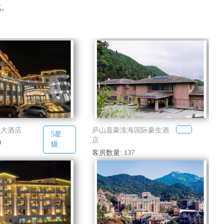
成。
境大酒店
庐山嘉豪淮海国际豪生酒
5星
店
0
级
客房数量: 137