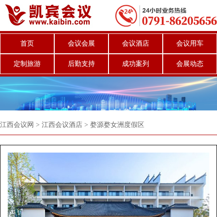
首页
会议会展
会议酒店
会议用车
定制旅游
后勤支持
成功案列
会展动态
江西会议网
>
江西会议酒店
>
婺源婺女洲度假区