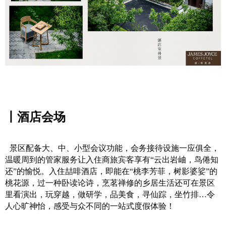
丨酒店会场
景区配备大、中、小型会议功能，会务接待设施一应俱全，
温暖周到的管家服务让入住商旅宾客享有“云出岩岫，鸟倦知
还”的愉悦。入住喆啡酒店，即能在“桃李芳菲，树影婆娑”的
桃花源，过一种卧读论诗，烹茗禅修的乡居生活还可在景区
里看演出，玩穿越，做研学，品美食，寻仙踪，坐竹排…令
人心旷神怡，感受与众不同的一站式度假体验！