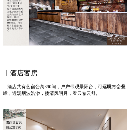
丨酒店客房
酒店共有艺宿公寓390间，户户带观景阳台，可远眺青峦叠
嶂，近观烟波浩渺，揽清风明月，看云卷云舒。