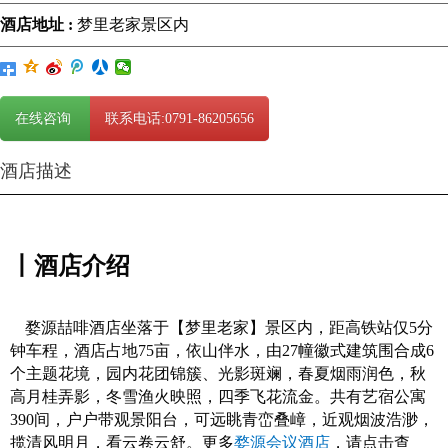
酒店地址 :
梦里老家景区内
在线咨询
联系电话:0791-86205656
酒店描述
丨酒店介绍
婺源喆啡酒店坐落于【梦里老家】景区内，距高铁站仅5分
钟车程，酒店占地75亩，依山伴水，由27幢徽式建筑围合成6
个主题花境，园内花团锦簇、光影斑斓，春夏烟雨润色，秋
高月桂弄影，冬雪渔火映照，四季飞花流金。共有艺宿公寓
390间，户户带观景阳台，可远眺青峦叠嶂，近观烟波浩渺，
揽清风明月，看云卷云舒。更多
婺源会议酒店
，请点击查