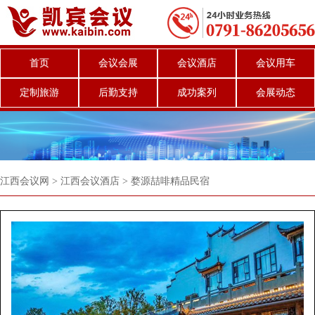
首页
会议会展
会议酒店
会议用车
定制旅游
后勤支持
成功案列
会展动态
江西会议网
>
江西会议酒店
>
婺源喆啡精品民宿