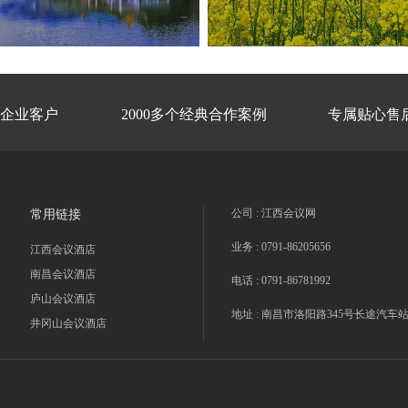


型企业客户
2000多个经典合作案例
专属贴心售
公司 :
江西会议网
常用链接
业务 :
0791-86205656
江西会议酒店
南昌会议酒店
电话 :
0791-86781992
庐山会议酒店
地址 :
南昌市洛阳路345号长途汽车站
井冈山会议酒店