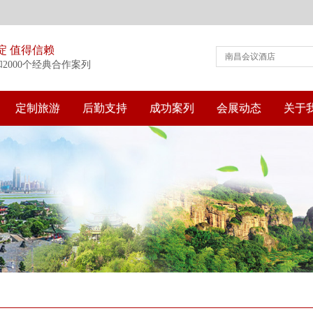
淀 值得信赖
和2000个经典合作案列
定制旅游
后勤支持
成功案列
会展动态
关于