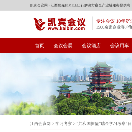
凯宾会议网
- 江西领先的MICE出行解决方案全产业链服务提供商
专注会议 10年沉
1500余家企业客户
首页
会议会展
会议酒店
会议用车
江西会议网
>
学习考察
>
“共和国摇篮”瑞金学习考察4日