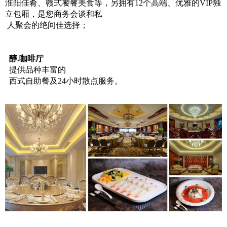
淮阳佳肴、赣式饕餮美食等，另拥有12个高端、优雅的VIP独
立包厢，是您商务会谈和私
人聚会的绝间佳选择；
醇.咖啡厅
提供品种丰富的
西式自助餐及24小时散点服务。