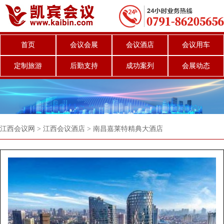
首页
会议会展
会议酒店
会议用车
定制旅游
后勤支持
成功案列
会展动态
江西会议网
>
江西会议酒店
>
南昌嘉莱特精典大酒店