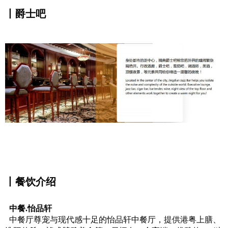
丨爵士吧
丨餐饮介绍
中餐.怡品轩
中餐厅尊宠与现代感十足的怡品轩中餐厅，提供港粤上膳、