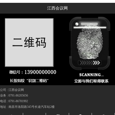
江西会议网
公司 :
江西会议网
业务 :
0791-86205656
电话 :
0791-86781992
地址 :
南昌市洛阳路345号长途汽车站2楼