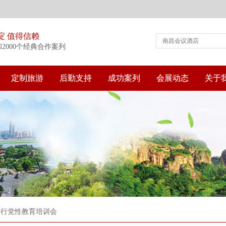
淀 值得信赖
和2000个经典合作案列
定制旅游
后勤支持
成功案列
会展动态
关于
银行党性教育培训会