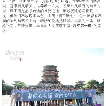
誉：“襟三江而带五湖，控蛮荆而引瓯越。”物华天宝的南昌
城，荡漾着灵动美，滋养着一方人。初至钟灵毓秀的南昌古
城，滕王阁是必须造访的首要之地。屡毁屡建前后反复 29
次，但依旧不改巍峨本色。主阁 “明三暗七”，每一层都有不
同的陈列与艺术主题，精妙绝伦地把洪城古今融为一体。画
栋飞甍，气势恢宏，丰厚的人文底蕴不愧
“西江第一楼”
的盛
名。