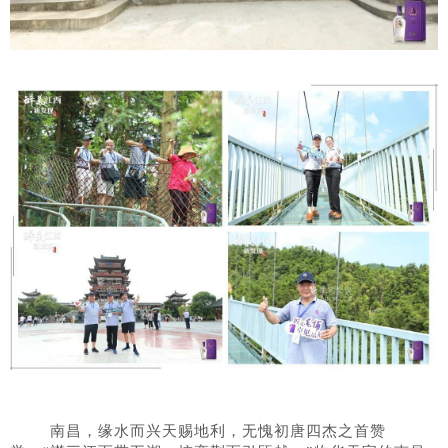
南昌，缘水而兴天赐地利，无愧初唐四杰之首赞